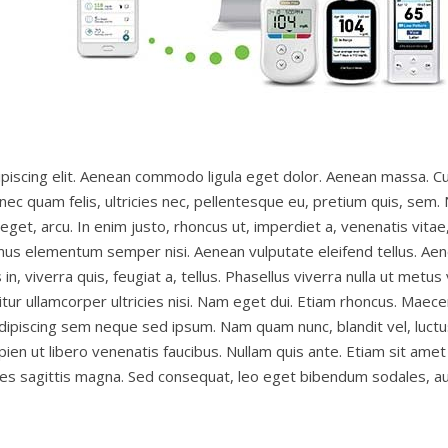
piscing elit. Aenean commodo ligula eget dolor. Aenean massa. C
nec quam felis, ultricies nec, pellentesque eu, pretium quis, sem
e eget, arcu. In enim justo, rhoncus ut, imperdiet a, venenatis vita
mus elementum semper nisi. Aenean vulputate eleifend tellus. Aenea
in, viverra quis, feugiat a, tellus. Phasellus viverra nulla ut met
abitur ullamcorper ultricies nisi. Nam eget dui. Etiam rhoncus. M
ipiscing sem neque sed ipsum. Nam quam nunc, blandit vel, luctus
ien ut libero venenatis faucibus. Nullam quis ante. Etiam sit amet 
ales sagittis magna. Sed consequat, leo eget bibendum sodales, au